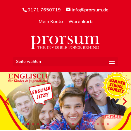
0171 7650719
info@prorsum.de
Mein Konto
Warenkorb
Seite wählen