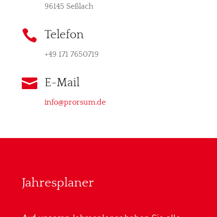
96145 Seßlach

Telefon
+49 171 7650719

E-Mail
info@prorsum.de
Jahresplaner