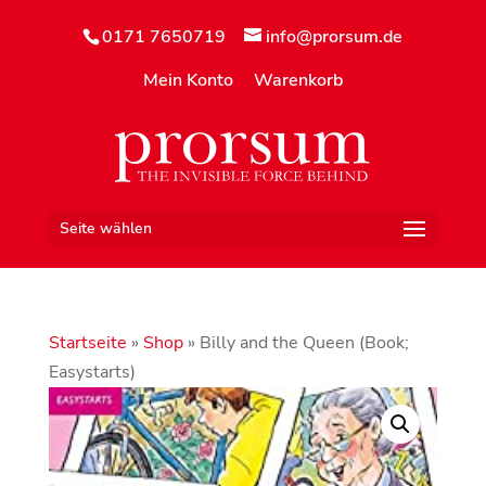
0171 7650719
info@prorsum.de
Mein Konto
Warenkorb
Seite wählen
Startseite
»
Shop
»
Billy and the Queen (Book;
Easystarts)