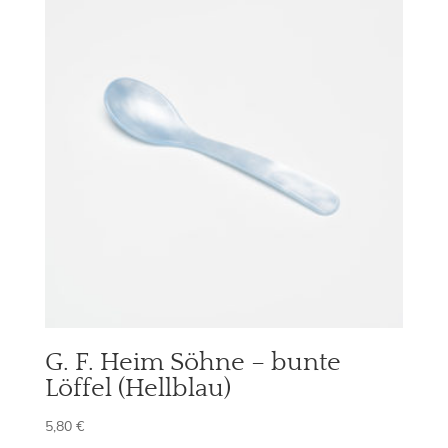
G. F. Heim Söhne – bunte
Löffel (Hellblau)
5,80
€