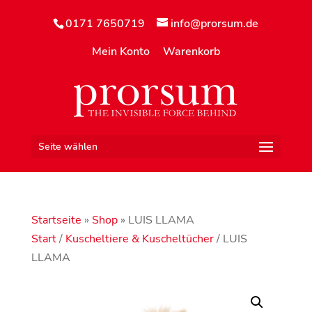
0171 7650719
info@prorsum.de
Mein Konto
Warenkorb
Seite wählen
Startseite
»
Shop
»
LUIS LLAMA
Start
/
Kuscheltiere & Kuscheltücher
/ LUIS
LLAMA