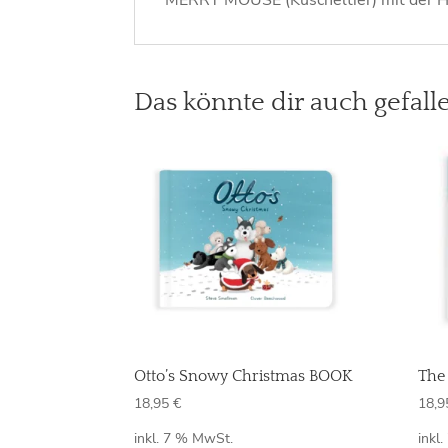
MERRY MOUSE (Kuscheltier) mit der Ha
Das könnte dir auch gefall
Otto’s Snowy Christmas BOOK
The
18,95
€
18,
inkl. 7 % MwSt.
inkl