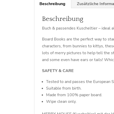
Beschreibung
Zusätzliche Inform
Beschreibung
Buch & passendes Kuscheltier – ideal 
Board Books are the perfect way to star
characters, from bunnies to kittys, the
lots of merry pictures to help tell th
and some even have ears or tails! Whic
SAFETY & CARE
Tested to and passes the European Saf
Suitable from birth.
Made from 100% paper board.
Wipe clean only.