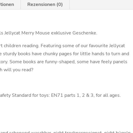
ationen
Rezensionen (0)
als Jellycat Merry Mouse exklusive Geschenke.
t children reading. Featuring some of our favourite Jellycat
se sturdy books have chunky pages for little hands to turn and
e story. Some books are funny-shaped, some have feely panels
h will you read?
ety Standard for toys: EN71 parts 1, 2 & 3, for all ages.