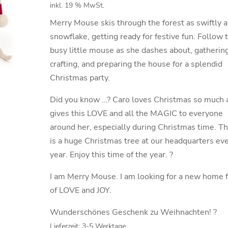
inkl. 19 % MwSt.
Merry Mouse skis through the forest as swiftly a
snowflake, getting ready for festive fun. Follow 
busy little mouse as she dashes about, gathering
crafting, and preparing the house for a splendid
Christmas party.
Did you know …? Caro loves Christmas so much 
gives this LOVE and all the MAGIC to everyone
around her, especially during Christmas time. T
is a huge Christmas tree at our headquarters ev
year. Enjoy this time of the year. ?
I am Merry Mouse. I am looking for a new home f
of LOVE and JOY.
Wunderschönes Geschenk zu Weihnachten! ?
Lieferzeit:
3-5 Werktage