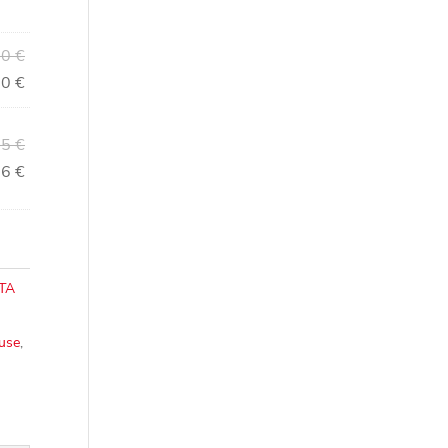
00
€
50
€
95
€
06
€
ITA
use
,