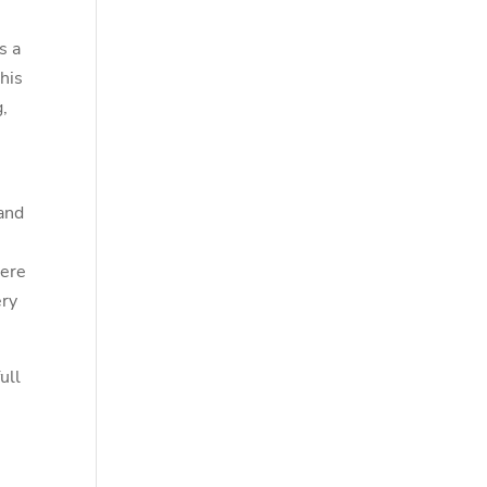
s a
this
,
and
here
ery
ull