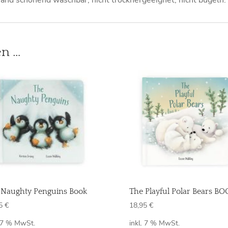
nd schonend waschbar, nicht trocknergeeignet, nicht bügeln.
en …
 Naughty Penguins Book
The Playful Polar Bears B
95
€
18,95
€
. 7 % MwSt.
inkl. 7 % MwSt.