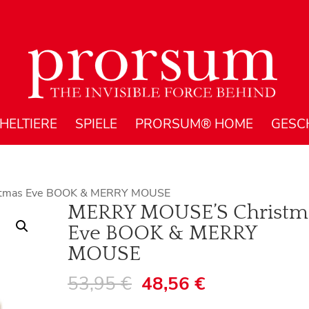
HELTIERE
SPIELE
PRORSUM® HOME
GESC
tmas Eve BOOK & MERRY MOUSE
MERRY MOUSE’S Christm
Eve BOOK & MERRY
MOUSE
53,95
€
48,56
€