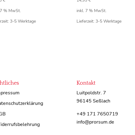
95
€
14,95
€
. 7 % MwSt.
inkl. 7 % MwSt.
rzeit:
3-5 Werktage
Lieferzeit:
3-5 Werktage
htliches
Kontakt
mpressum
Luitpoldstr. 7
96145 Seßlach
tenschutzerklärung
GB
+49 171 7650719
info@prorsum.de
iderrufsbelehrung