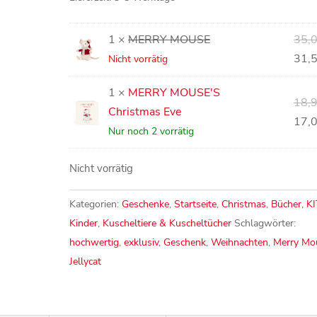
1 ×
MERRY MOUSE
35,
31,
Nicht vorrätig
1 ×
MERRY MOUSE'S
18,
Christmas Eve
17,
Nur noch 2 vorrätig
Nicht vorrätig
Kategorien:
Geschenke
,
Startseite
,
Christmas
,
Bücher
,
K
Kinder
,
Kuscheltiere & Kuscheltücher
Schlagwörter:
hochwertig
,
exklusiv
,
Geschenk
,
Weihnachten
,
Merry Mo
Jellycat